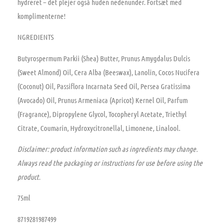
hydreret – det plejer også huden nedenunder. Fortsæt med
komplimenterne!
NGREDIENTS
Butyrospermum Parkii (Shea) Butter, Prunus Amygdalus Dulcis
(Sweet Almond) Oil, Cera Alba (Beeswax), Lanolin, Cocos Nucifera
(Coconut) Oil, Passiflora Incarnata Seed Oil, Persea Gratissima
(Avocado) Oil, Prunus Armeniaca (Apricot) Kernel Oil, Parfum
(Fragrance), Dipropylene Glycol, Tocopheryl Acetate, Triethyl
Citrate, Coumarin, Hydroxycitronellal, Limonene, Linalool.
Disclaimer: product information such as ingredients may change.
Always read the packaging or instructions for use before using the
product.
75ml
8719281987499